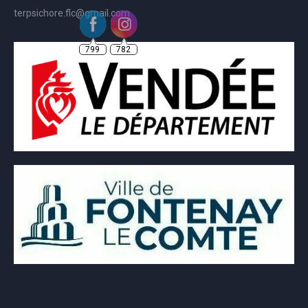
terpsichore.flc@gmail.com
799
782