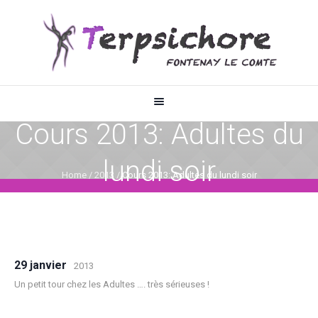
Cours 2013: Adultes du
lundi soir
Home
/
2013
/
Cours 2013: Adultes du lundi soir
29 janvier
2013
Un petit tour chez les Adultes …. très sérieuses !