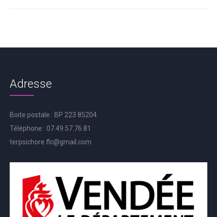
Adresse
Boite postale : BP 223 85204
Téléphone : 07.49.57.76.81
terpsichore.flc@gmail.com