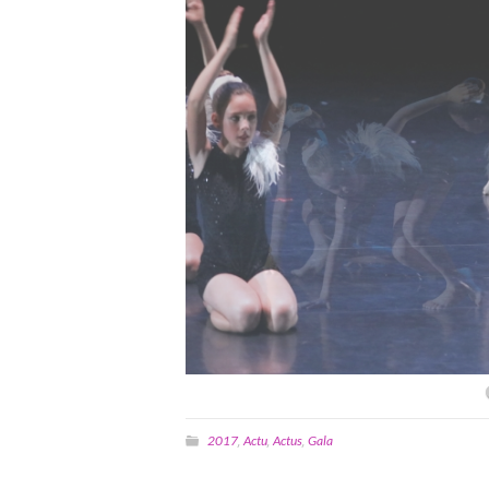
2017
Actu
Actus
Gala
,
,
,