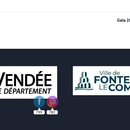
Gala 2
799
782