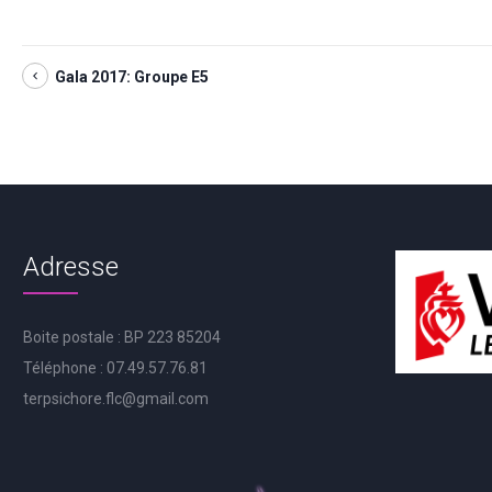
Gala 2017: Groupe E5
Adresse
Boite postale : BP 223 85204
Téléphone : 07.49.57.76.81
terpsichore.flc@gmail.com