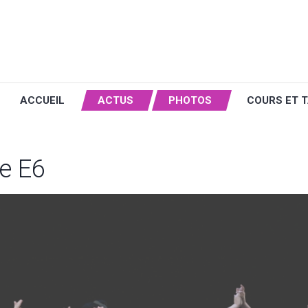
ACCUEIL
ACTUS
PHOTOS
COURS ET T
e E6