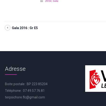
2016
Gala
,
Gala 2016 : Gr E5
Adresse
Boite postale : BP 223 85204
Téléphone : 07.49.57.76.81
terpsichore.flc@gmail.com