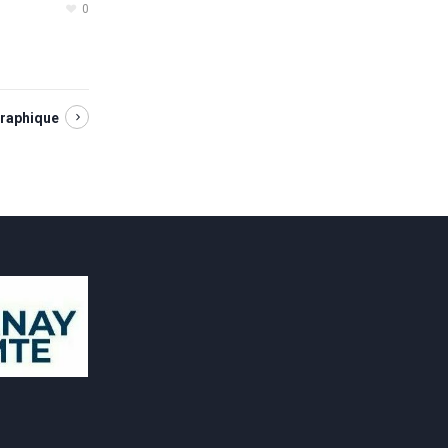
0
graphique