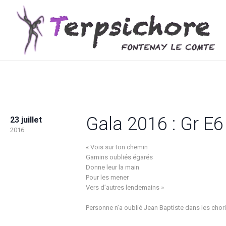
Gala 2016 : Gr E6
23 juillet
2016
« Vois sur ton chemin
Gamins oubliés égarés
Donne leur la main
Pour les mener
Vers d’autres lendemains »
Personne n’a oublié Jean Baptiste dans les choris