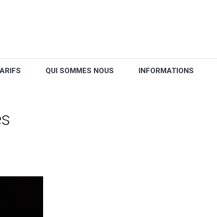
ARIFS
QUI SOMMES NOUS
INFORMATIONS
es