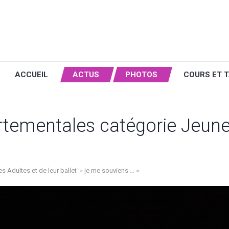
ACCUEIL
ACTUS
PHOTOS
COURS ET T
tementales catégorie Jeun
 Adultes et de leur ballet » je me souviens … »