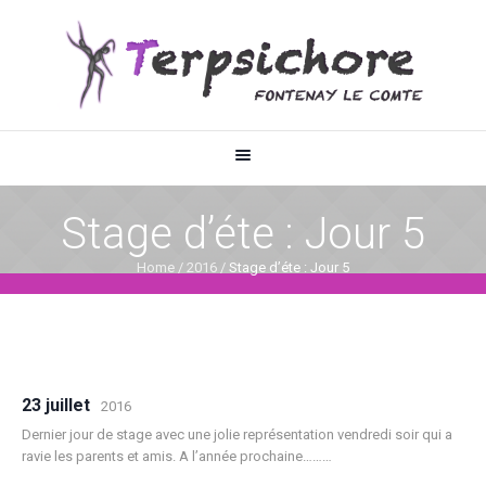
Stage d’éte : Jour 5
Home
/
2016
/
Stage d’éte : Jour 5
23 juillet
2016
Dernier jour de stage avec une jolie représentation vendredi soir qui a
ravie les parents et amis. A l’année prochaine………