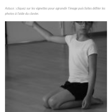
Astuce : cliquez sur les vignettes pour agrandir l’image puis faites défiler les
photos à l’aide du clavier.