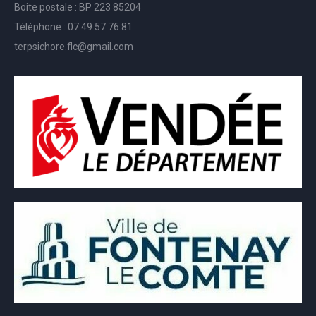
Boite postale : BP 223 85204
Téléphone : 07.49.57.76.81
terpsichore.flc@gmail.com