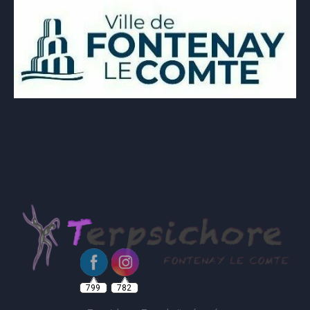
799
782