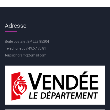
Adresse
Boite postale : BP 223 85204
Téléphone : 07.49.57.76.81
terpsichore.flc@gmail.com