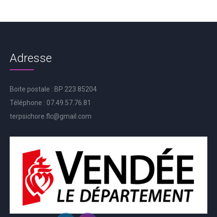
Adresse
Boite postale : BP 223 85204
Téléphone : 07.49.57.76.81
terpsichore.flc@gmail.com