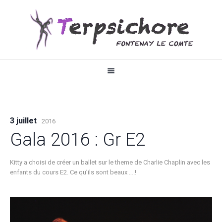
3 juillet
2016
Gala 2016 : Gr E2
Kitty a choisi de créer un ballet sur le theme de Charlie Chaplin avec les
enfants du cours E2. Ce qu’ils sont beaux ….!