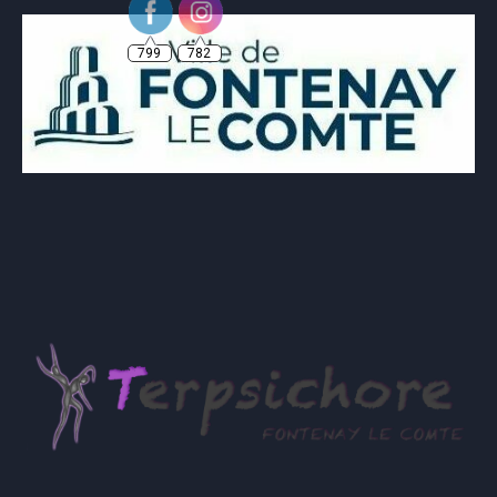
799
782