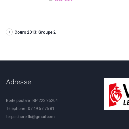
Cours 2013: Groupe 2
Adresse
Boite postale : BP 223 85204
Téléphone : 07.49.57.76.81
terpsichore.flc@gmail.com