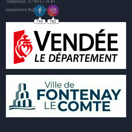
Téléphone : 07.49.57.76.81
terpsichore.flc@gmail.com
799
782