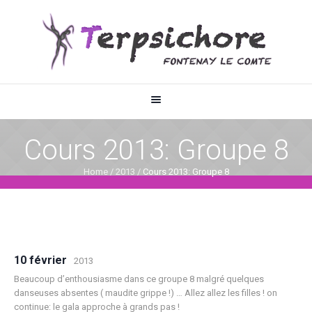
Cours 2013: Groupe 8
Home
/
2013
/
Cours 2013: Groupe 8
10 février
2013
Beaucoup d’enthousiasme dans ce groupe 8 malgré quelques
danseuses absentes ( maudite grippe !) … Allez allez les filles ! on
continue: le gala approche à grands pas !