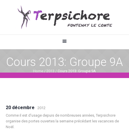
Cours 2013: Groupe 9A
Home
/
2013
/
Cours 2013: Groupe 9A
20 décembre
2012
Comme il est d’usage depuis de nombreuses années, Terpsichore
organise des portes ouvertes la semaine précédant les vacances de
Noël.