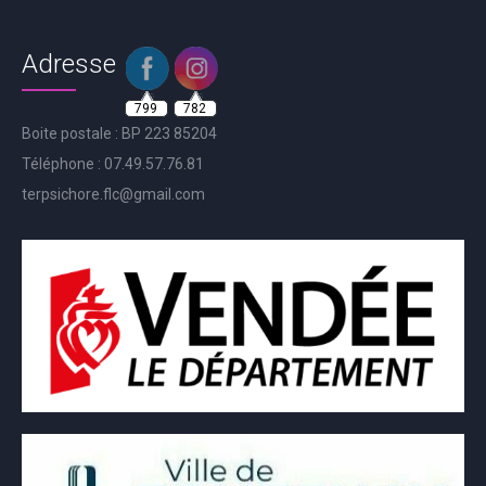
Adresse
799
782
Boite postale : BP 223 85204
Téléphone : 07.49.57.76.81
terpsichore.flc@gmail.com