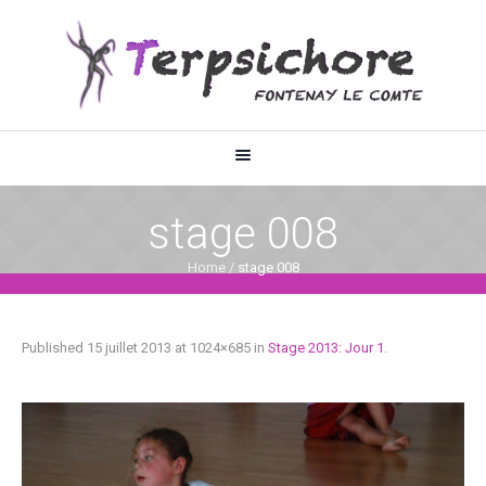
stage 008
Home
/
stage 008
Published
15 juillet 2013
at 1024×685 in
Stage 2013: Jour 1
.