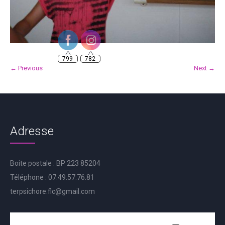
799
782
← Previous
Next →
Adresse
Boite postale : BP 223 85204
Téléphone : 07.49.57.76.81
terpsichore.flc@gmail.com