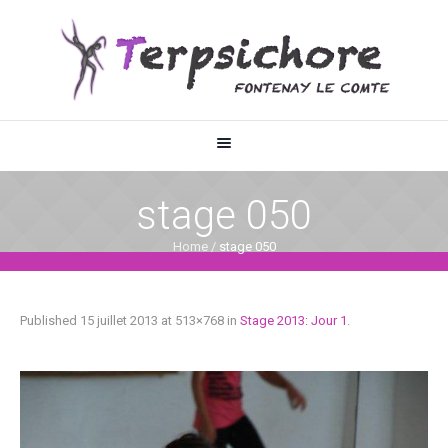
stage 050
Home
/
stage 050
Published
15 juillet 2013
at 513×768 in
Stage 2013: Jour 1
.