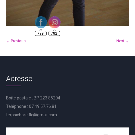
799
782
← Previous
Next →
Adresse
Boite postale : BP 223 85204
Téléphone : 07.49.57.76.81
terpsichore.flc@gmail.com