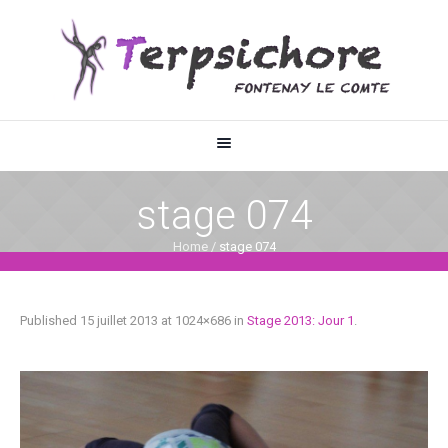
stage 074
Home
/
stage 074
Published
15 juillet 2013
at 1024×686 in
Stage 2013: Jour 1
.