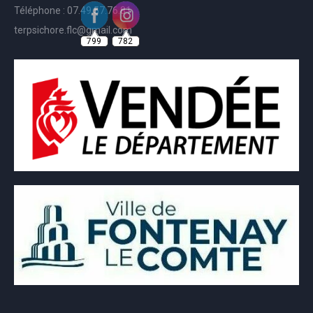
Téléphone : 07.49.57.76.81
799
782
terpsichore.flc@gmail.com