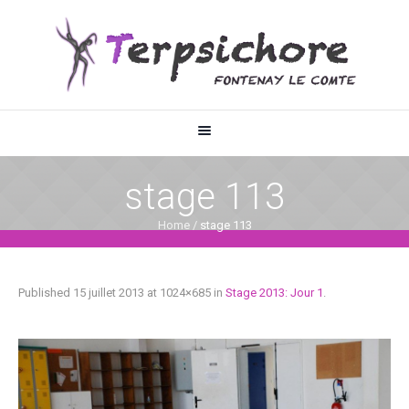
stage 113
Home
/
stage 113
Published
15 juillet 2013
at 1024×685 in
Stage 2013: Jour 1
.