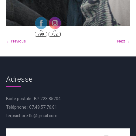
799
782
← Previous
Next →
Adresse
Boite postale : BP 223 85204
Téléphone : 07.49.57.76.81
terpsichore.flc@gmail.com