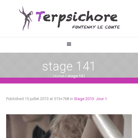
stage 141
Home
/
stage 141
Published
15 juillet 2013
at 513×768 in
Stage 2013: Jour 1
.