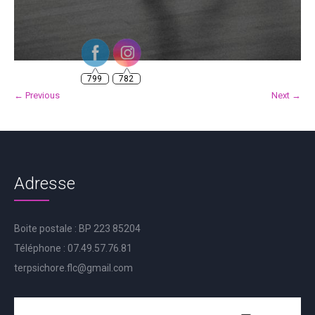
799
782
← Previous
Next →
Adresse
Boite postale : BP 223 85204
Téléphone : 07.49.57.76.81
terpsichore.flc@gmail.com