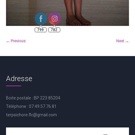
799
782
← Previous
Next →
Adresse
Boite postale : BP 223 85204
Téléphone : 07.49.57.76.81
terpsichore.flc@gmail.com