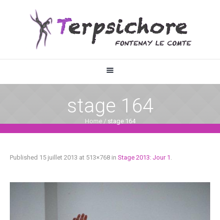
stage 164
Home
/
stage 164
Published
15 juillet 2013
at 513×768 in
Stage 2013: Jour 1
.