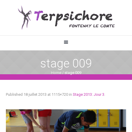
stage 009
Home
/
stage 009
Published
18 juillet 2013
at 1115×720 in
Stage 2013: Jour 3
.