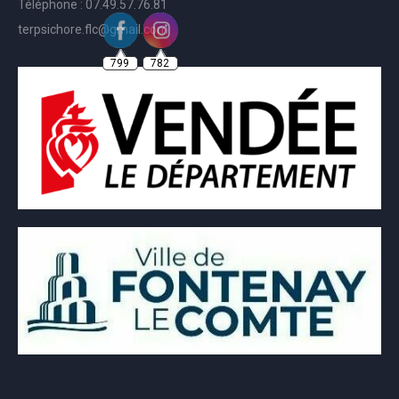
Téléphone : 07.49.57.76.81
terpsichore.flc@gmail.com
799
782