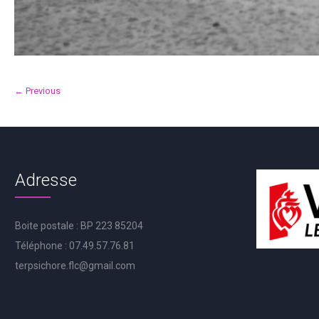
← Previous
Adresse
Boite postale : BP 223 85204
Téléphone : 07.49.57.76.81
terpsichore.flc@gmail.com