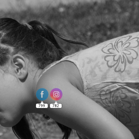
799
782