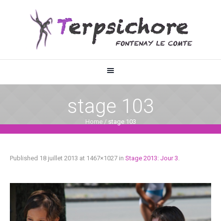
stage 103
Home
/
stage 103
Published
18 juillet 2013
at 1467×1027 in
Stage 2013: Jour 3
.