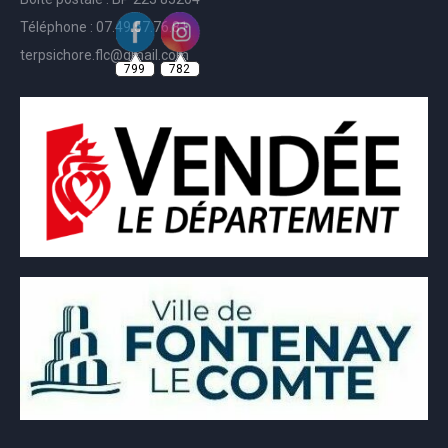
Téléphone : 07.49.57.76.81
799
782
terpsichore.flc@gmail.com