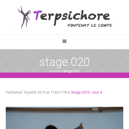
stage 020
Home
/
stage 020
Published
18 juillet 2013
at 1162×778 in
Stage 2013: Jour 4
.