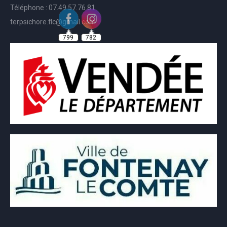
Téléphone : 07.49.57.76.81
terpsichore.flc@gmail.com
799
782