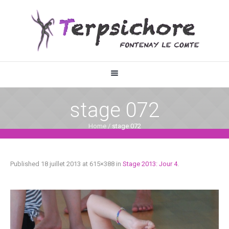
stage 072
Home
/
stage 072
Published
18 juillet 2013
at 615×388 in
Stage 2013: Jour 4
.