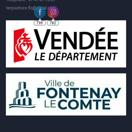
terpsichore.flc@gmail.com
799
782