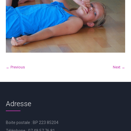
← Previous
Next →
Adresse
Boite postale : BP 223 85204
Téléphone : 07.49.57.76.81