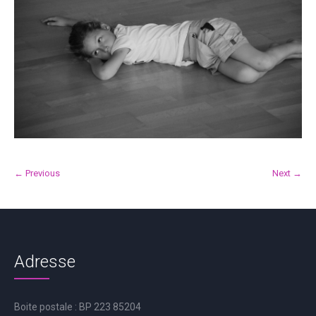
← Previous
Next →
Adresse
Boite postale : BP 223 85204