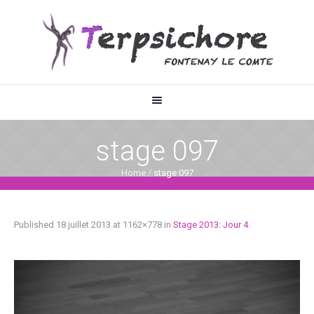
stage 097
Home
/
stage 097
Published
18 juillet 2013
at 1162×778 in
Stage 2013: Jour 4
.