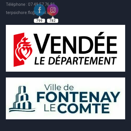
Téléphone : 07.49.57.76.81
terpsichore.flc@gmail.com
799
782