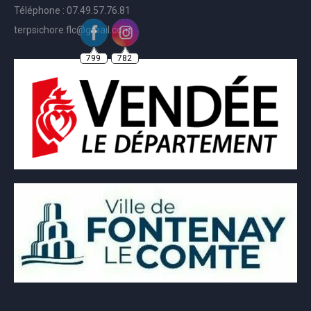
Téléphone : 07.49.57.76.81
terpsichore.flc@gmail.com
799
782