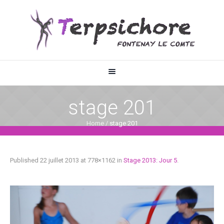
stage 201
Home
/
stage 201
Published
22 juillet 2013
at 778×1162 in
Stage 2013: Jour 5
.