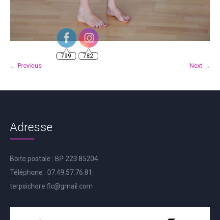
799
782
← Previous
Next →
Adresse
Boite postale : BP 223 85204
Téléphone : 07.49.57.76.81
terpsichore.flc@gmail.com