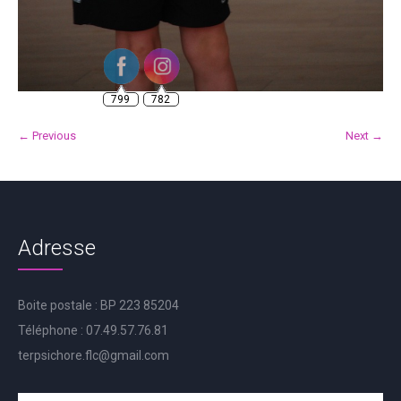
799
782
← Previous
Next →
Adresse
Boite postale : BP 223 85204
Téléphone : 07.49.57.76.81
terpsichore.flc@gmail.com