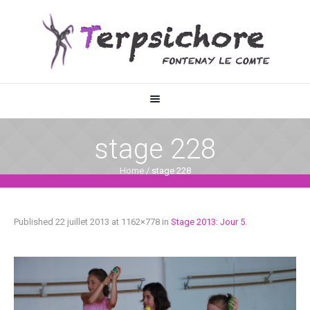
stage 228
Home
/
stage 228
Published
22 juillet 2013
at 1162×778 in
Stage 2013: Jour 5
.