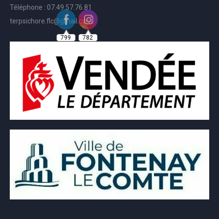
Téléphone : 07.49.57.76.81
terpsichore.flc@gmail.com
799
782