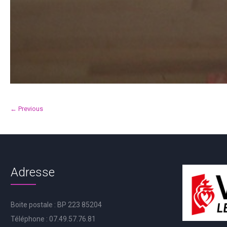
← Previous
Adresse
Boite postale : BP 223 85204
Téléphone : 07.49.57.76.81