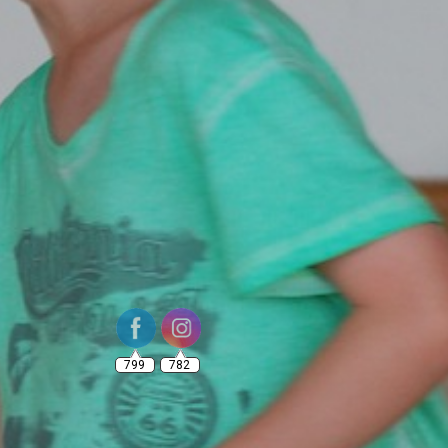
799
782