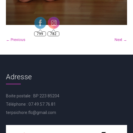
799
782
← Previous
Next →
Adresse
Boite postale : BP 223 85204
Téléphone : 07.49.57.76.81
terpsichore.flc@gmail.com