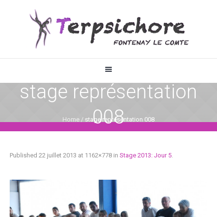
stage représentation
008
Home
/
stage représentation 008
Published
22 juillet 2013
at 1162×778 in
Stage 2013: Jour 5
.