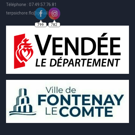
Téléphone : 07.49.57.76.81
terpsichore.flc@gmail.com
799
782