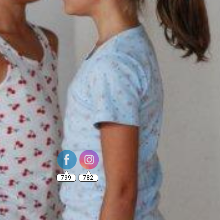
799
782