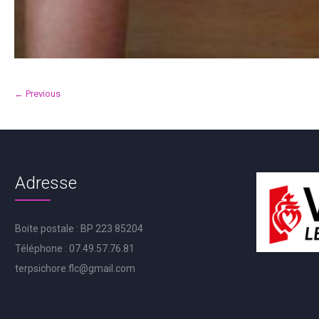
← Previous
Adresse
Boite postale : BP 223 85204
Téléphone : 07.49.57.76.81
terpsichore.flc@gmail.com