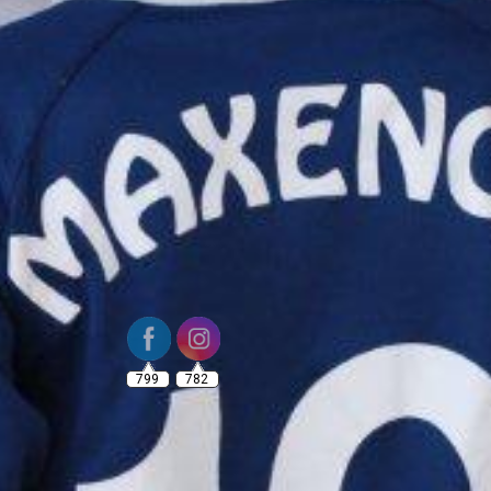
799
782