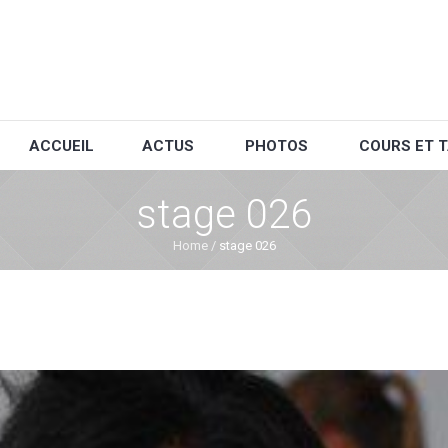
ACCUEIL
ACTUS
PHOTOS
COURS ET T
stage 026
Home
/
stage 026