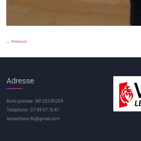
← Previous
Adresse
Boite postale : BP 223 85204
Téléphone : 07.49.57.76.81
terpsichore.flc@gmail.com