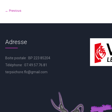
← Previous
Adresse
Boite postale : BP 223 85204
Téléphone : 07.49.57.76.81
terpsichore.flc@gmail.com