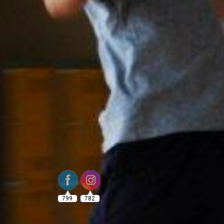
799
782