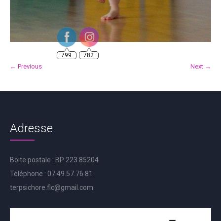
799
782
← Previous
Next →
Adresse
Boite postale : BP 223 85204
Téléphone : 07.49.57.76.81
terpsichore.flc@gmail.com