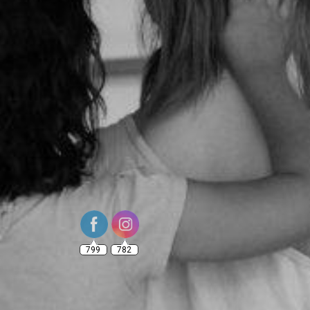
799
782