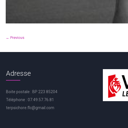
← Previous
Adresse
Boite postale : BP 223 85204
Téléphone : 07.49.57.76.81
terpsichore.flc@gmail.com