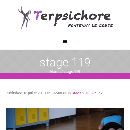
stage 119
Home
/
stage 119
Published
16 juillet 2013
at 1024×685 in
Stage 2013: Jour 2
.