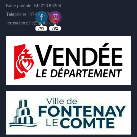
Boite postale : BP 223 85204
Téléphone : 07.49.57.76.81
799
782
terpsichore.flc@gmail.com