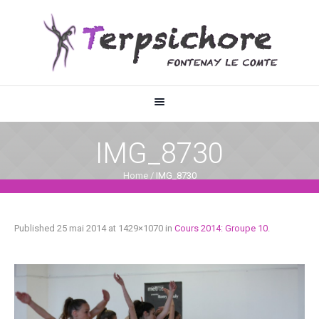
IMG_8730
Home
/
IMG_8730
Published
25 mai 2014
at 1429×1070 in
Cours 2014: Groupe 10
.