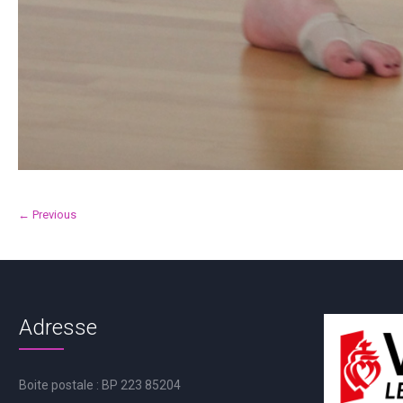
← Previous
Adresse
Boite postale : BP 223 85204