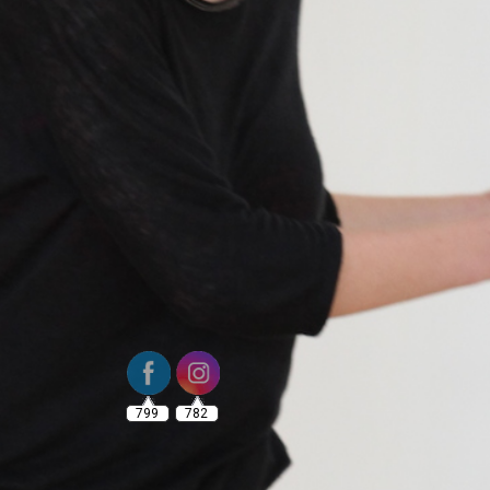
799
782