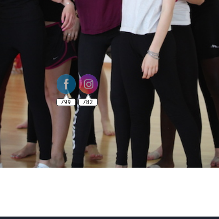
799
782