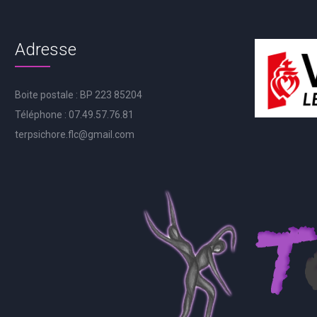
Adresse
Boite postale : BP 223 85204
Téléphone : 07.49.57.76.81
terpsichore.flc@gmail.com