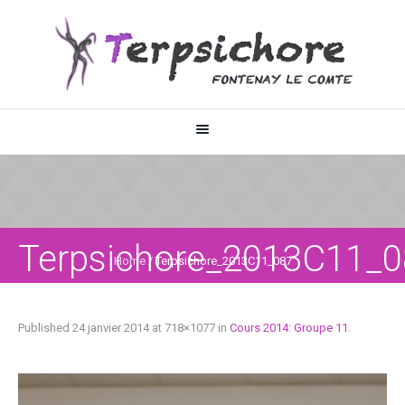
Terpsichore_2013C11_
Home
/
Terpsichore_2013C11_087
Published
24 janvier 2014
at 718×1077 in
Cours 2014: Groupe 11
.