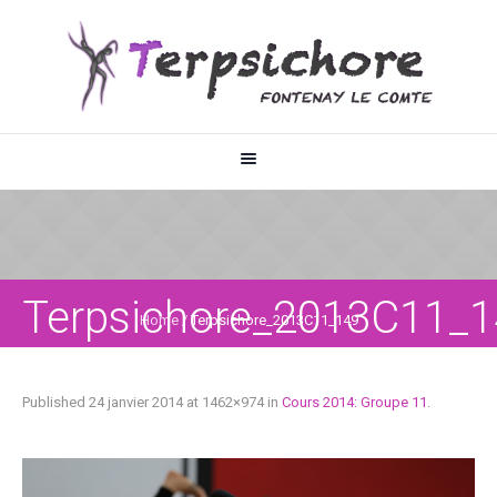
Terpsichore_2013C11_
Home
/
Terpsichore_2013C11_149
Published
24 janvier 2014
at 1462×974 in
Cours 2014: Groupe 11
.