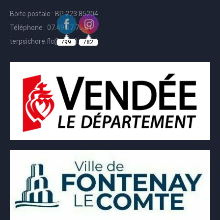
Boite postale : BP 223 85204
Téléphone : 07.49.57.76.81
799
782
terpsichore.flc@gmail.com