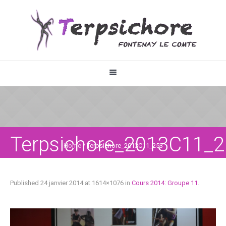
Terpsichore_2013C11_
Home
/
Terpsichore_2013C11_253
Published
24 janvier 2014
at 1614×1076 in
Cours 2014: Groupe 11
.