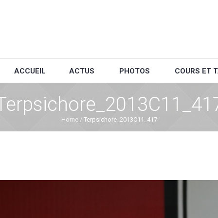
ACCUEIL
ACTUS
PHOTOS
COURS ET T
Terpsichore_2013C11_41
Home
/
Terpsichore_2013C11_417