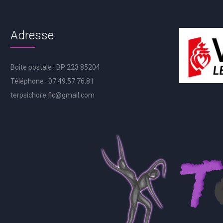
Adresse
Boite postale : BP 223 85204
Téléphone : 07.49.57.76.81
terpsichore.flc@gmail.com