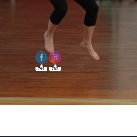
799
782