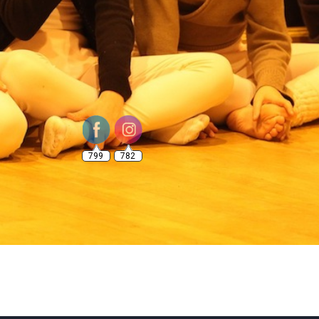
799
782