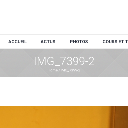
ACCUEIL
ACTUS
PHOTOS
COURS ET T
IMG_7399-2
Home
/
IMG_7399-2