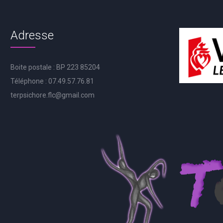
Adresse
Boite postale : BP 223 85204
Téléphone : 07.49.57.76.81
terpsichore.flc@gmail.com