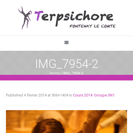
IMG_7954-2
Home
/
IMG_7954-2
Published
4 février 2014
at 936×1404 in
Cours 2014: Groupe 3N1
.