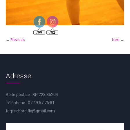
799
782
← Previous
Next →
Adresse
Boite postale : BP 223 85204
Téléphone : 07.49.57.76.81
terpsichore.flc@gmail.com