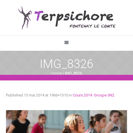
IMG_8326
Home
/
IMG_8326
Published
15 mai 2014
at 1966×1310 in
Cours 2014: Groupe 3N2
.