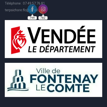
Téléphone : 07.49.57.76.81
terpsichore.flc@gmail.com
799
782