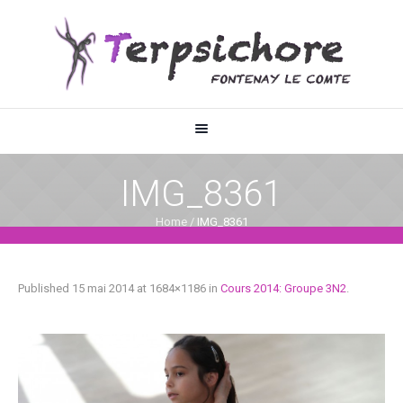
IMG_8361
Home
/
IMG_8361
Published
15 mai 2014
at 1684×1186 in
Cours 2014: Groupe 3N2
.