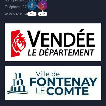
Boite postale : BP 223 85204
Téléphone : 07.49.57.76.81
799
782
terpsichore.flc@gmail.com